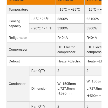
Model No.
V450MB-E
V650MB-E
Temperature
- 18℃ ~ +25℃
- 18℃ ~ +25
- 5℃ / 23℉
5800W
65100W
Cooling
capacity
- 20℃ / - 4 ℉
3380W
3900W
Refigeration
R404A
R404A
DC Electric
DC Electric
Compressor
compressor
compressor
Defrost
Heater+Electric
Heater+Electr
Fan QTY
2
2
W: 1505mm
Condenser
W: 1505mm
Dimension
L:727.5mm
L:727.5mm
H:590mm
H:590mm
Fan QTY
2
3