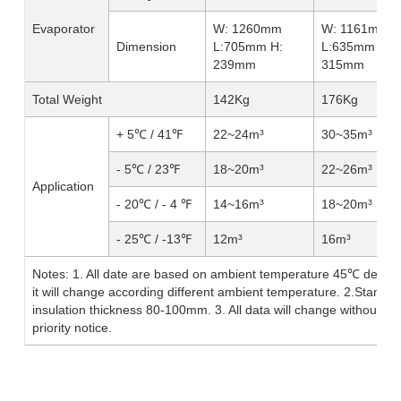
Evaporator
W: 1260mm
W: 1161mm
Dimension
L:705mm H:
L:635mm H:
239mm
315mm
Total Weight
142Kg
176Kg
+ 5℃ / 41℉
22~24m³
30~35m³
- 5℃ / 23℉
18~20m³
22~26m³
Application
- 20℃ / - 4 ℉
14~16m³
18~20m³
- 25℃ / -13℉
12m³
16m³
Notes: 1. All date are based on ambient temperature 45℃ degre
it will change according different ambient temperature. 2.Standar
insulation thickness 80-100mm. 3. All data will change without
priority notice.